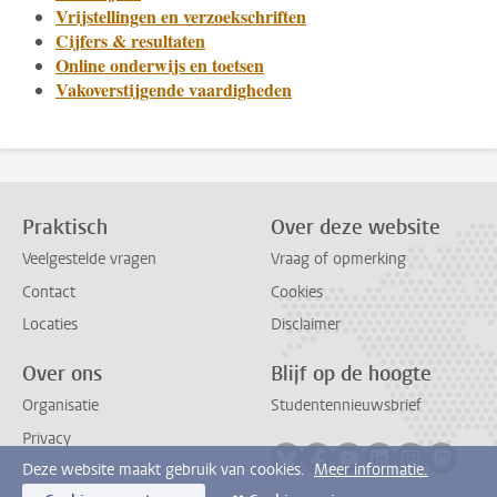
Vrijstellingen en verzoekschriften
Cijfers & resultaten
Online onderwijs en toetsen
Vakoverstijgende vaardigheden
Praktisch
Over deze website
Veelgestelde vragen
Vraag of opmerking
Contact
Cookies
Locaties
Disclaimer
Over ons
Blijf op de hoogte
Organisatie
Studentennieuwsbrief
Privacy
Volg ons op bluesky
Volg ons op facebook
Volg ons op youtub
Volg ons op li
Volg ons o
Volg 
Deze website maakt gebruik van cookies.
Meer informatie.