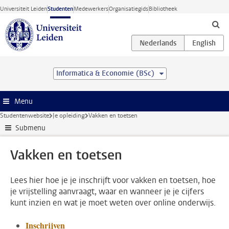
Ga direct naar de inhoud
Universiteit Leiden
Studenten
Medewerkers
Organisatiegids
Bibliotheek
Informatica & Economie (BSc)
Menu
Studentenwebsite
Je opleiding
Vakken en toetsen
Submenu
Vakken en toetsen
Lees hier hoe je je inschrijft voor vakken en toetsen, hoe
je vrijstelling aanvraagt, waar en wanneer je je cijfers
kunt inzien en wat je moet weten over online onderwijs.
Inschrijven