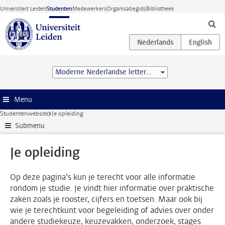
Ga direct naar de inhoud
Universiteit Leiden
Studenten
Medewerkers
Organisatiegids
Bibliotheek
Moderne Nederlandse letterkunde (MA)
Menu
Studentenwebsite
Je opleiding
Submenu
Je opleiding
Op deze pagina’s kun je terecht voor alle informatie
rondom je studie. Je vindt hier informatie over praktische
zaken zoals je rooster, cijfers en toetsen. Maar ook bij
wie je terechtkunt voor begeleiding of advies over onder
andere studiekeuze, keuzevakken, onderzoek, stages