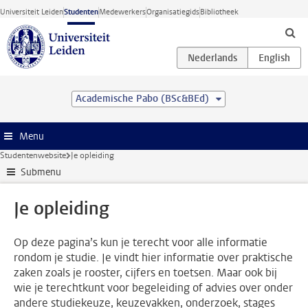
Ga direct naar de inhoud
Universiteit Leiden
Studenten
Medewerkers
Organisatiegids
Bibliotheek
Academische Pabo (BSc&BEd)
Menu
Studentenwebsite
Je opleiding
Submenu
Je opleiding
Op deze pagina’s kun je terecht voor alle informatie
rondom je studie. Je vindt hier informatie over praktische
zaken zoals je rooster, cijfers en toetsen. Maar ook bij
wie je terechtkunt voor begeleiding of advies over onder
andere studiekeuze, keuzevakken, onderzoek, stages