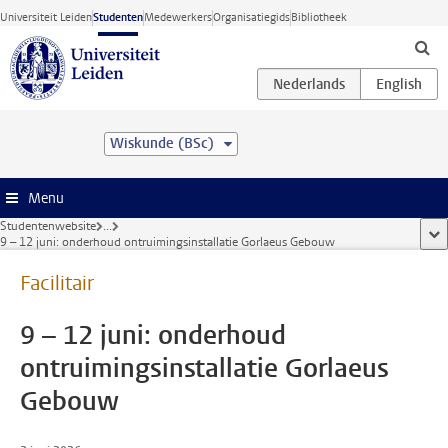
Ga direct naar de inhoud
Universiteit Leiden
Studenten
Medewerkers
Organisatiegids
Bibliotheek
Wiskunde (BSc)
Menu
Studentenwebsite
...
too
9 – 12 juni: onderhoud ontruimingsinstallatie Gorlaeus Gebouw
Facilitair
9 – 12 juni: onderhoud
ontruimingsinstallatie Gorlaeus
Gebouw