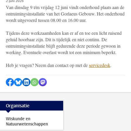
2 juni 2026
Van dinsdag 9 t/m vrijdag 12 juni vindt onderhoud plaats aan de
ontruimingsinstallatie van het Gorlaeus Gebouw. Het onderhoud
wordt uitgevoerd tussen 08.00 en 16.00 uur.
Tijdens deze werkzaamheden kan er af en toe een licht ruisend
geluid hoorbaar zijn. Dit is tijdelijk en niet continu. De
ontruimingsinstallatie blijft gedurende deze periode gewoon in
werking. Eventuele overlast wordt tot een minimum beperkt.
Heb je vragen? Neem dan contact op met de
servicedesk
.
Delen op Facebook
Delen via Bluesky
Delen op LinkedIn
Delen via WhatsApp
Delen via Mastodon
Organisatie
Wiskunde en
Natuurwetenschappen