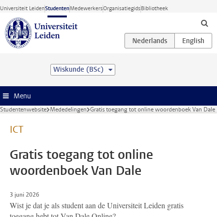
Ga direct naar de inhoud
Universiteit Leiden
Studenten
Medewerkers
Organisatiegids
Bibliotheek
Wiskunde (BSc)
Menu
Studentenwebsite
Mededelingen
Gratis toegang tot online woordenboek Van Dale
ICT
Gratis toegang tot online
woordenboek Van Dale
3 juni 2026
Wist je dat je als student aan de Universiteit Leiden gratis
toegang hebt tot Van Dale Online?