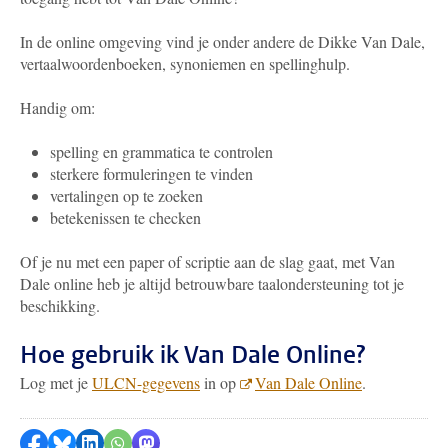
In de online omgeving vind je onder andere de Dikke Van Dale,
vertaalwoordenboeken, synoniemen en spellinghulp.
Handig om:
spelling en grammatica te controlen
sterkere formuleringen te vinden
vertalingen op te zoeken
betekenissen te checken
Of je nu met een paper of scriptie aan de slag gaat, met Van
Dale online heb je altijd betrouwbare taalondersteuning tot je
beschikking.
Hoe gebruik ik Van Dale Online?
Log met je
ULCN-gegevens
in op
Van Dale Online
.
Delen op Facebook
Delen via Bluesky
Delen op LinkedIn
Delen via WhatsApp
Delen via Mastodon