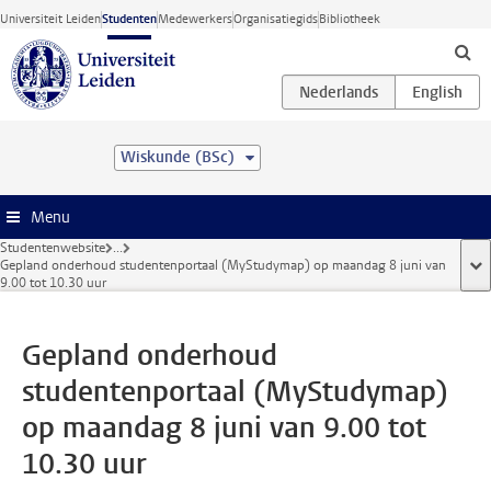
Ga direct naar de inhoud
Universiteit Leiden
Studenten
Medewerkers
Organisatiegids
Bibliotheek
Wiskunde (BSc)
Menu
Studentenwebsite
...
Gepland onderhoud studentenportaal (MyStudymap) op maandag 8 juni van
too
9.00 tot 10.30 uur
Gepland onderhoud
studentenportaal (MyStudymap)
op maandag 8 juni van 9.00 tot
10.30 uur