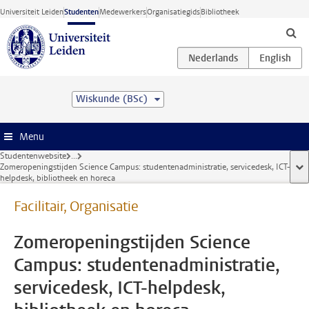
Ga direct naar de inhoud
Universiteit Leiden
Studenten
Medewerkers
Organisatiegids
Bibliotheek
Wiskunde (BSc)
Menu
Studentenwebsite
...
Zomeropeningstijden Science Campus: studentenadministratie, servicedesk, ICT-
too
helpdesk, bibliotheek en horeca
Facilitair, Organisatie
Zomeropeningstijden Science
Campus: studentenadministratie,
servicedesk, ICT-helpdesk,