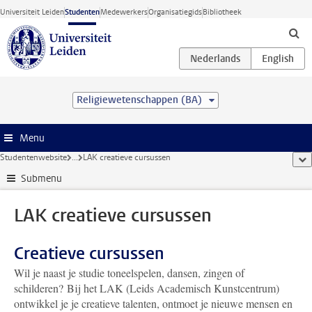
Ga direct naar de inhoud
Universiteit Leiden
Studenten
Medewerkers
Organisatiegids
Bibliotheek
Religiewetenschappen (BA)
Menu
Studentenwebsite
...
LAK creatieve cursussen
too
Submenu
LAK creatieve cursussen
Creatieve cursussen
Wil je naast je studie toneelspelen, dansen, zingen of
schilderen? Bij het LAK (Leids Academisch Kunstcentrum)
ontwikkel je je creatieve talenten, ontmoet je nieuwe mensen en