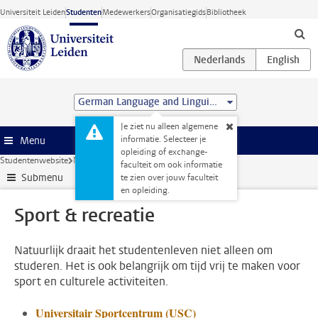
Ga direct naar de inhoud
Universiteit Leiden
Studenten
Medewerkers
Organisatiegids
Bibliotheek
German Language and Linguistics (MA)
Je ziet nu alleen algemene
informatie. Selecteer je
Menu
opleiding of exchange-
Studentenwebsite
Naast je studie
Sport & recreatie
faculteit om ook informatie
Submenu
te zien over jouw faculteit
en opleiding.
Sport & recreatie
Natuurlijk draait het studentenleven niet alleen om
studeren. Het is ook belangrijk om tijd vrij te maken voor
sport en culturele activiteiten.
Universitair Sportcentrum (USC)