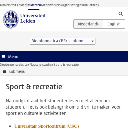
Ga direct naar de inhoud
Universiteit Leiden
Studenten
Medewerkers
Organisatiegids
Bibliotheek
Bioinformatica (BSc - Informatica)
Menu
Studentenwebsite
Naast je studie
Sport & recreatie
Submenu
Sport & recreatie
Natuurlijk draait het studentenleven niet alleen om
studeren. Het is ook belangrijk om tijd vrij te maken voor
sport en culturele activiteiten.
Universitair Sportcentrum (USC)