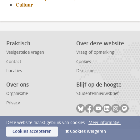
Cultuur
Praktisch
Over deze website
Veelgestelde vragen
Vraag of opmerking
Contact
Cookies
Locaties
Disclaimer
Over ons
Blijf op de hoogte
Organisatie
Studentennieuwsbrief
Privacy
Volg ons op bluesky
Volg ons op facebook
Volg ons op youtub
Volg ons op li
Volg ons o
Volg 
Deze website maakt gebruik van cookies.
Meer informatie.
Cookies accepteren
Cookies weigeren