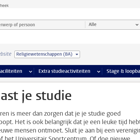
theek
werp of persoon en selecteer categorie
Alle
bsite
Religiewetenschappen (BA)
Ondersteuning pagina’s
aciliteiten
meer Faciliteiten pagina’s
Extra studieactiviteiten
meer Extra studieact
Stage & loopb
ast je studie
ren is meer dan zorgen dat je je studie goed
oopt. Het is ook belangrijk dat je een leuke tijd heb
euwe mensen ontmoet. Sluit je aan bij een verenigi
of het Universitair Sportcentrum. Of doe nieuwe