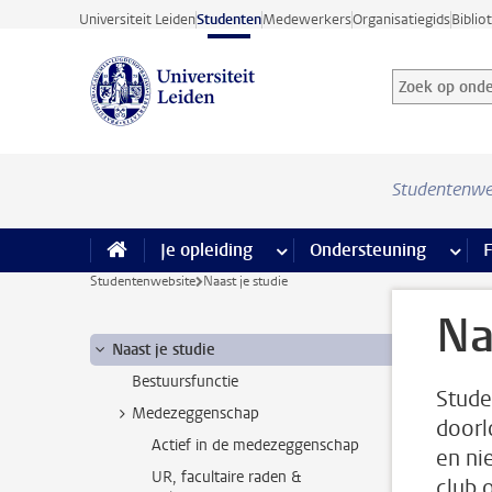
Ga direct naar de inhoud
Universiteit Leiden
Studenten
Medewerkers
Organisatiegids
Biblio
Zoek op onder
Zoekterm
Studentenwe
Je opleiding
meer Je opleiding pagina’s
Ondersteuning
meer 
F
Studentenwebsite
Naast je studie
Na
Naast je studie
Bestuursfunctie
Stude
Medezeggenschap
doorl
Actief in de medezeggenschap
en ni
UR, facultaire raden &
club 