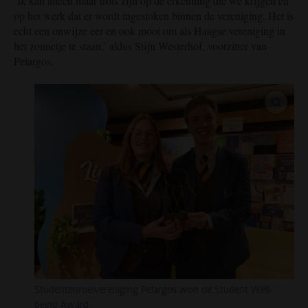
‘Ik kan alleen maar trots zijn op de erkenning die we krijgen en
op het werk dat er wordt ingestoken binnen de vereniging. Het is
echt een onwijze eer en ook mooi om als Haagse vereniging in
het zonnetje te staan,’ aldus Stijn Westerhof, voorzitter van
Pelargos.
vergro
Studentenroeivereniging Pelargos won de Student Well-
being Award.