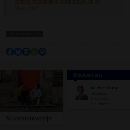
voor de maandelijkse Student Well-being
Newsletter
!
STUDENTENWELZIJN
Delen op Facebook
Delen via Bluesky
Delen op LinkedIn
Delen via WhatsApp
Delen via Mastodon
Medewerkers
Annetje Ottow
Hoogleraar
Economisch
Publiekrecht
Studentenwelzijn