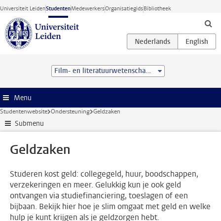
Ga direct naar de inhoud
Universiteit Leiden
Studenten
Medewerkers
Organisatiegids
Bibliotheek
Film- en literatuurwetenschap (BA)
Menu
Studentenwebsite
Ondersteuning
Geldzaken
Submenu
Geldzaken
Studeren kost geld: collegegeld, huur, boodschappen,
verzekeringen en meer. Gelukkig kun je ook geld
ontvangen via studiefinanciering, toeslagen of een
bijbaan. Bekijk hier hoe je slim omgaat met geld en welke
hulp je kunt krijgen als je geldzorgen hebt.