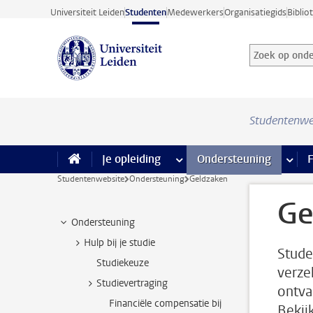
Ga direct naar de inhoud
Universiteit Leiden
Studenten
Medewerkers
Organisatiegids
Biblio
Zoek op onder
Zoekterm
Studentenwe
Je opleiding
meer Je opleiding pagina’s
Ondersteuning
meer 
F
Studentenwebsite
Ondersteuning
Geldzaken
Ge
Ondersteuning
Hulp bij je studie
Stude
Studiekeuze
verze
Studievertraging
ontva
Financiële compensatie bij
Bekij