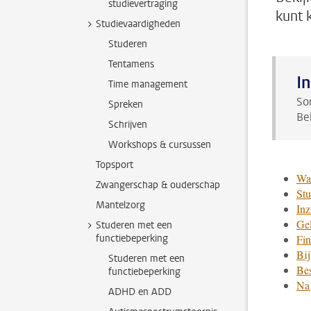
studievertraging
kunt 
Studievaardigheden
Studeren
Tentamens
I
Time management
So
Spreken
Be
Schrijven
Workshops & cursussen
Topsport
Wat
Zwangerschap & ouderschap
Stu
Mantelzorg
Inz
Gel
Studeren met een
functiebeperking
Fin
Bij
Studeren met een
Bes
functiebeperking
Na 
ADHD en ADD