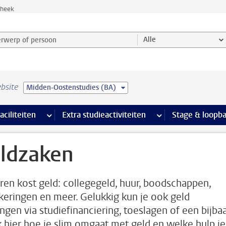
theek
werp of persoon en selecteer categorie
Alle
bsite
Midden-Oostenstudies (BA)
Ondersteuning pagina’s
aciliteiten
meer Faciliteiten pagina’s
Extra studieactiviteiten
meer Extra studieact
Stage & loopb
ldzaken
ren kost geld: collegegeld, huur, boodschappen,
keringen en meer. Gelukkig kun je ook geld
ngen via studiefinanciering, toeslagen of een bijba
k hier hoe je slim omgaat met geld en welke hulp je