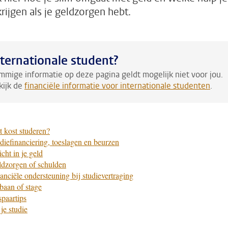
krijgen als je geldzorgen hebt.
nternationale student?
mmige informatie op deze pagina geldt mogelijk niet voor jou.
kijk de
financiële informatie voor internationale studenten
.
 kost studeren?
diefinanciering, toeslagen en beurzen
icht in je geld
dzorgen of schulden
anciële ondersteuning bij studievertraging
baan of stage
paartips
je studie