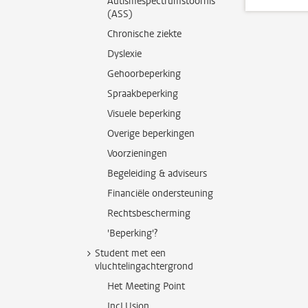
Autismespectrumstoornis
(ASS)
Chronische ziekte
Dyslexie
Gehoorbeperking
Spraakbeperking
Visuele beperking
Overige beperkingen
Voorzieningen
Begeleiding & adviseurs
Financiële ondersteuning
Rechtsbescherming
'Beperking'?
Student met een
vluchtelingachtergrond
Het Meeting Point
IncLUsion