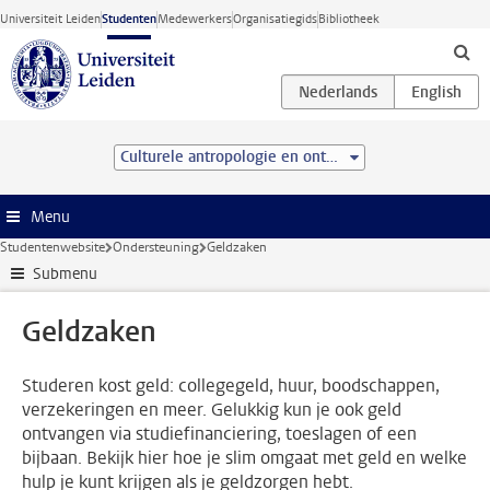
Ga direct naar de inhoud
Universiteit Leiden
Studenten
Medewerkers
Organisatiegids
Bibliotheek
Culturele antropologie en ontwikkelingssociologie (BSc)
Menu
Studentenwebsite
Ondersteuning
Geldzaken
Submenu
Geldzaken
Studeren kost geld: collegegeld, huur, boodschappen,
verzekeringen en meer. Gelukkig kun je ook geld
ontvangen via studiefinanciering, toeslagen of een
bijbaan. Bekijk hier hoe je slim omgaat met geld en welke
hulp je kunt krijgen als je geldzorgen hebt.