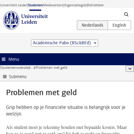
Ga direct naar de inhoud
Universiteit Leiden
Studenten
Medewerkers
Organisatiegids
Bibliotheek
Academische Pabo (BSc&BEd)
Menu
Studentenwebsite
...
Problemen met geld
too
Submenu
Problemen met geld
Grip hebben op je financiële situatie is belangrijk voor je
welzijn.
Als student moet je rekening houden met bepaalde kosten. Maar
hoe ga je goed met je geld om? En heb je recht op financiële