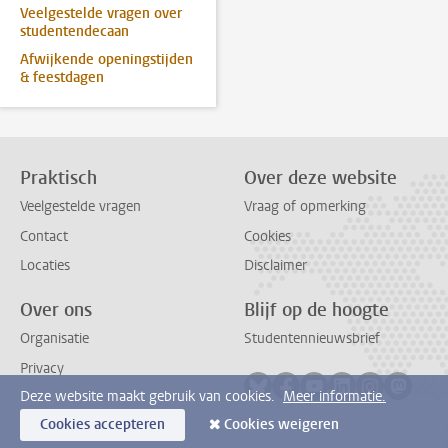
Veelgestelde vragen over
studentendecaan
Afwijkende openingstijden
& feestdagen
Praktisch
Over deze website
Veelgestelde vragen
Vraag of opmerking
Contact
Cookies
Locaties
Disclaimer
Over ons
Blijf op de hoogte
Organisatie
Studentennieuwsbrief
Privacy
Volg ons op bluesky
Volg ons op facebook
Volg ons op youtub
Volg ons op li
Volg ons o
Volg 
Deze website maakt gebruik van cookies.
Meer informatie.
Cookies accepteren
Cookies weigeren