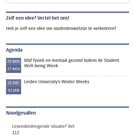
Zelf een idee? Vertel het ons!
Heb je zelf een idee om studentenwelzijn te verbeteren?
Agenda
Blijf fysiek en mentaal gezond tijdens de Student
23
NOV
Well-being Week
27
NOV
Leiden University's Winter Weeks
21
DEC
02
JAN
Noodgevallen
Levensbedreigende situatie? Bel
112