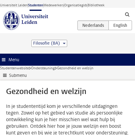
Ga direct naar de inhoud
Universiteit Leiden
Studenten
Medewerkers
Organisatiegids
Bibliotheek
Filosofie (BA)
Menu
Studentenwebsite
Ondersteuning
Gezondheid en welzijn
Submenu
Gezondheid en welzijn
In je studententijd kom je verschillende uitdagingen
tegen. Zowel op het gebied van studie als persoonlijke
ontwikkeling kun je hier misschien wel wat hulp bij
gebruiken. Ontdek hier hoe je jouw welzijn een boost
kunt geven en bij wie je terechtkunt voor ondersteuning.