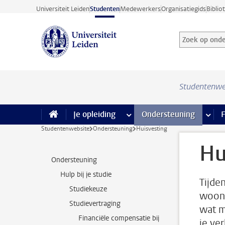
Ga direct naar de inhoud
Universiteit Leiden
Studenten
Medewerkers
Organisatiegids
Biblio
Zoek op onder
Zoekterm
Studentenwe
Je opleiding
meer Je opleiding pagina’s
Ondersteuning
meer 
F
Studentenwebsite
Ondersteuning
Huisvesting
Hu
Ondersteuning
Hulp bij je studie
Tijden
Studiekeuze
woonr
Studievertraging
wat m
Financiële compensatie bij
je ve