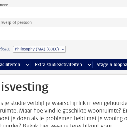
theek
werp of persoon en selecteer categorie
bsite
Philosophy (MA) (60EC)
Ondersteuning pagina’s
aciliteiten
meer Faciliteiten pagina’s
Extra studieactiviteiten
meer Extra studieact
Stage & loopb
isvesting
s je studie verblijf je waarschijnlijk in een gehuurd
uimte. Maar hoe vind je geschikte woonruimte? E
oet je doen als je problemen hebt met je woning o
rhuurder? Bekijk hier waar je terechtkunt voor