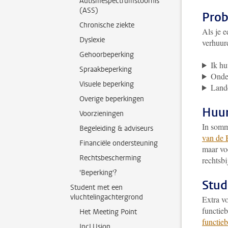
Autismespectrumstoornis
(ASS)
Prob
Chronische ziekte
Als je e
Dyslexie
verhuurd
Gehoorbeperking
Ik h
Spraakbeperking
Onde
Visuele beperking
Lande
Overige beperkingen
Huur
Voorzieningen
In somm
Begeleiding & adviseurs
van de 
Financiële ondersteuning
maar voo
Rechtsbescherming
rechtsbi
'Beperking'?
Stud
Student met een
vluchtelingachtergrond
Extra v
functie
Het Meeting Point
functie
IncLUsion