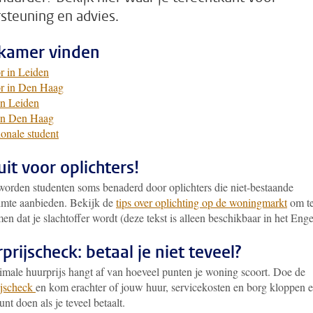
steuning en advies.
kamer vinden
r in Leiden
r in Den Haag
in Leiden
in Den Haag
ionale student
uit voor oplichters!
worden studenten soms benaderd door oplichters die niet-bestaande
mte aanbieden. Bekijk de
tips over oplichting op de woningmarkt
om t
n dat je slachtoffer wordt (deze tekst is alleen beschikbaar in het Enge
prijscheck: betaal je niet teveel?
male huurprijs hangt af van hoeveel punten je woning scoort. Doe de
jscheck
en kom erachter of jouw huur, servicekosten en borg kloppen 
unt doen als je teveel betaalt.