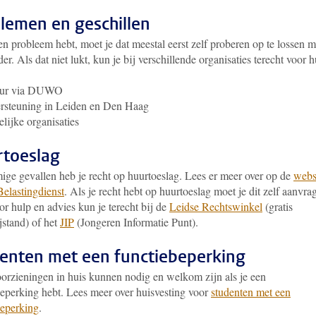
lemen en geschillen
en probleem hebt, moet je dat meestal eerst zelf proberen op te lossen m
er. Als dat niet lukt, kun je bij verschillende organisaties terecht voor h
uur via DUWO
rsteuning in Leiden en Den Haag
lijke organisaties
toeslag
ige gevallen heb je recht op huurtoeslag. Lees er meer over op de
webs
Belastingdienst
. Als je recht hebt op huurtoeslag moet je dit zelf aanvra
r hulp en advies kun je terecht bij de
Leidse Rechtswinkel
(gratis
jstand) of het
JIP
(Jongeren Informatie Punt).
enten met een functiebeperking
oorzieningen in huis kunnen nodig en welkom zijn als je een
beperking hebt. Lees meer over huisvesting voor
studenten met een
beperking
.