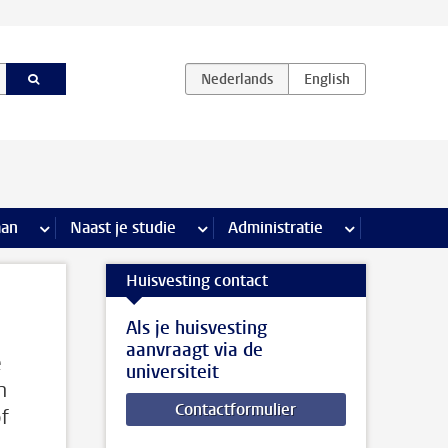
iviteiten pagina’s
aan
meer Stage & loopbaan pagina’s
Naast je studie
meer Naast je studie pagina’s
Administratie
meer Administr
Huisvesting contact
Als je huisvesting
aanvraagt via de
e
universiteit
n
Contactformulier
f