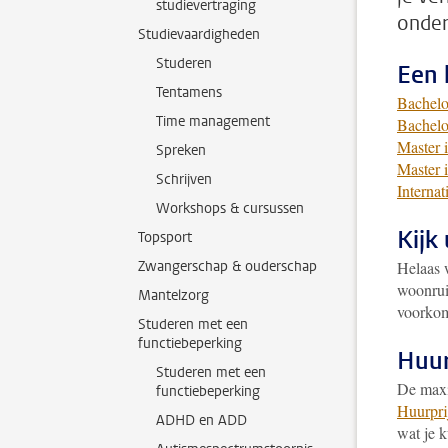
studievertraging
onder
Studievaardigheden
Studeren
Een 
Tentamens
Bachelo
Time management
Bachelo
Master 
Spreken
Master 
Schrijven
Internat
Workshops & cursussen
Kijk 
Topsport
Zwangerschap & ouderschap
Helaas 
woonrui
Mantelzorg
voorkome
Studeren met een
functiebeperking
Huur
Studeren met een
De maxi
functiebeperking
Huurpri
ADHD en ADD
wat je k