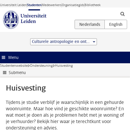
Ga direct naar de inhoud
Universiteit Leiden
Studenten
Medewerkers
Organisatiegids
Bibliotheek
Culturele antropologie en ontwikkelingssociologie (BSc)
Menu
Studentenwebsite
Ondersteuning
Huisvesting
Submenu
Huisvesting
Tijdens je studie verblijf je waarschijnlijk in een gehuurde
woonruimte. Maar hoe vind je geschikte woonruimte? En
wat moet je doen als je problemen hebt met je woning of
je verhuurder? Bekijk hier waar je terechtkunt voor
ondersteuning en advies.