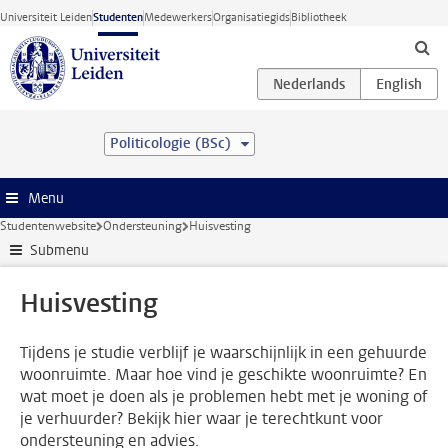
Ga direct naar de inhoud
Universiteit Leiden
Studenten
Medewerkers
Organisatiegids
Bibliotheek
Politicologie (BSc)
Menu
Studentenwebsite
Ondersteuning
Huisvesting
Submenu
Huisvesting
Tijdens je studie verblijf je waarschijnlijk in een gehuurde
woonruimte. Maar hoe vind je geschikte woonruimte? En
wat moet je doen als je problemen hebt met je woning of
je verhuurder? Bekijk hier waar je terechtkunt voor
ondersteuning en advies.