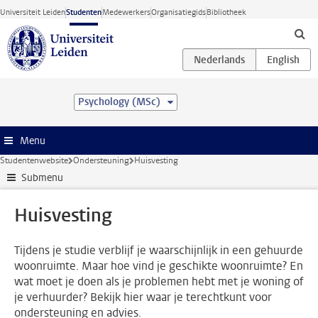
Ga direct naar de inhoud
Universiteit Leiden
Studenten
Medewerkers
Organisatiegids
Bibliotheek
Psychology (MSc)
Menu
Studentenwebsite
Ondersteuning
Huisvesting
Submenu
Huisvesting
Tijdens je studie verblijf je waarschijnlijk in een gehuurde
woonruimte. Maar hoe vind je geschikte woonruimte? En
wat moet je doen als je problemen hebt met je woning of
je verhuurder? Bekijk hier waar je terechtkunt voor
ondersteuning en advies.