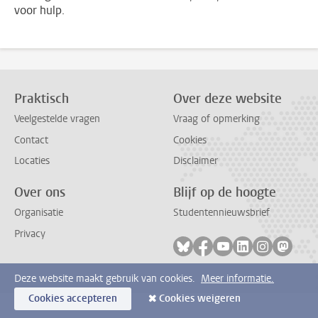
voor hulp.
Praktisch
Over deze website
Veelgestelde vragen
Vraag of opmerking
Contact
Cookies
Locaties
Disclaimer
Over ons
Blijf op de hoogte
Organisatie
Studentennieuwsbrief
Privacy
Volg ons op bluesky
Volg ons op facebook
Volg ons op youtub
Volg ons op li
Volg ons o
Volg 
Deze website maakt gebruik van cookies.
Meer informatie.
Cookies accepteren
Cookies weigeren