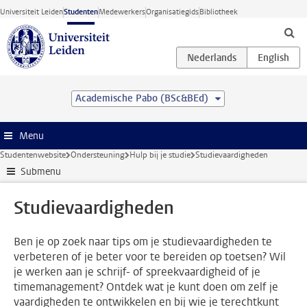
Ga direct naar de inhoud
Universiteit Leiden
Studenten
Medewerkers
Organisatiegids
Bibliotheek
Academische Pabo (BSc&BEd)
Menu
Studentenwebsite
Ondersteuning
Hulp bij je studie
Studievaardigheden
Submenu
Studievaardigheden
Ben je op zoek naar tips om je studievaardigheden te
verbeteren of je beter voor te bereiden op toetsen? Wil
je werken aan je schrijf- of spreekvaardigheid of je
timemanagement? Ontdek wat je kunt doen om zelf je
vaardigheden te ontwikkelen en bij wie je terechtkunt