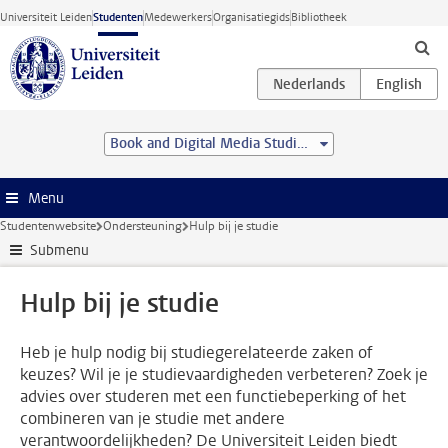
Ga direct naar de inhoud
Universiteit Leiden
Studenten
Medewerkers
Organisatiegids
Bibliotheek
Book and Digital Media Studies (MA)
Menu
Studentenwebsite
Ondersteuning
Hulp bij je studie
Submenu
Hulp bij je studie
Heb je hulp nodig bij studiegerelateerde zaken of
keuzes? Wil je je studievaardigheden verbeteren? Zoek je
advies over studeren met een functiebeperking of het
combineren van je studie met andere
verantwoordelijkheden? De Universiteit Leiden biedt