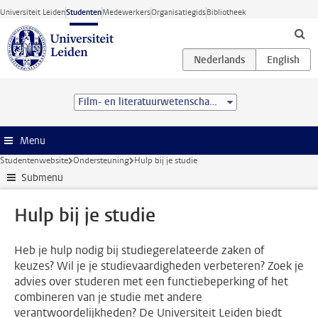
Ga direct naar de inhoud
Universiteit Leiden
Studenten
Medewerkers
Organisatiegids
Bibliotheek
Film- en literatuurwetenschap (BA)
Menu
Studentenwebsite
Ondersteuning
Hulp bij je studie
Submenu
Hulp bij je studie
Heb je hulp nodig bij studiegerelateerde zaken of
keuzes? Wil je je studievaardigheden verbeteren? Zoek je
advies over studeren met een functiebeperking of het
combineren van je studie met andere
verantwoordelijkheden? De Universiteit Leiden biedt