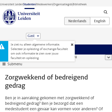
Ga direct naar de inhoud
Universiteit Leiden
Studenten
Medewerkers
Organisatiegids
Bibliotheek
Gast
Je ziet nu alleen algemene informatie.
Selecteer je opleiding of exchange-faculteit
Menu
om ook informatie te zien over jouw
Studentenwebsite
...
Zorgwekkend of bedreigend gedrag
too
faculteit en opleiding.
Submenu
Zorgwekkend of bedreigend
gedrag
Ben je in aanraking gekomen met zorgwekkend of
bedreigend gedrag? Ben je bezorgd dat een
medestudent een gevaar kan vormen voor anderen? Of