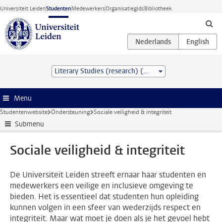
Ga direct naar de inhoud
Universiteit Leiden
Studenten
Medewerkers
Organisatiegids
Bibliotheek
Literary Studies (research) (MA)
Menu
Studentenwebsite
Ondersteuning
Sociale veiligheid & integriteit
Submenu
Sociale veiligheid & integriteit
De Universiteit Leiden streeft ernaar haar studenten en
medewerkers een veilige en inclusieve omgeving te
bieden. Het is essentieel dat studenten hun opleiding
kunnen volgen in een sfeer van wederzijds respect en
integriteit. Maar wat moet je doen als je het gevoel hebt