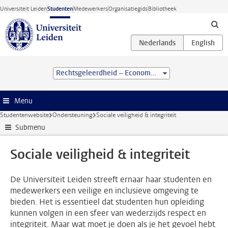
Ga direct naar de inhoud
Universiteit Leiden
Studenten
Medewerkers
Organisatiegids
Bibliotheek
Rechtsgeleerdheid – Economie (LL.B.)
Menu
Studentenwebsite
Ondersteuning
Sociale veiligheid & integriteit
Submenu
Sociale veiligheid & integriteit
De Universiteit Leiden streeft ernaar haar studenten en
medewerkers een veilige en inclusieve omgeving te
bieden. Het is essentieel dat studenten hun opleiding
kunnen volgen in een sfeer van wederzijds respect en
integriteit. Maar wat moet je doen als je het gevoel hebt