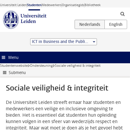
Ga direct naar de inhoud
Universiteit Leiden
Studenten
Medewerkers
Organisatiegids
Bibliotheek
ICT in Business and the Public Sector (MSc)
Menu
Studentenwebsite
Ondersteuning
Sociale veiligheid & integriteit
Submenu
Sociale veiligheid & integriteit
De Universiteit Leiden streeft ernaar haar studenten en
medewerkers een veilige en inclusieve omgeving te
bieden. Het is essentieel dat studenten hun opleiding
kunnen volgen in een sfeer van wederzijds respect en
integriteit. Maar wat moet je doen als je het gevoel hebt