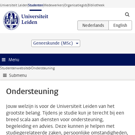
Ga direct naar de inhoud
Universiteit Leiden
Studenten
Medewerkers
Organisatiegids
Bibliotheek
Geneeskunde (MSc)
Menu
Studentenwebsite
Ondersteuning
Submenu
Ondersteuning
Jouw welzijn is voor de Universiteit Leiden van het
grootste belang. Tijdens je studie kun je terecht bij een
breed scala aan diensten voor ondersteuning,
begeleiding en advies. Deze kunnen je helpen met
studiegerelateerde zaken, persoonlijke omstandigheden,