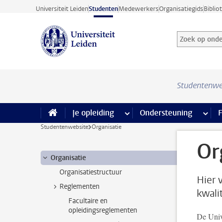
Ga direct naar de inhoud
Universiteit Leiden
Studenten
Medewerkers
Organisatiegids
Biblio
Zoek op onder
Zoekterm
Studentenwe
Je opleiding
meer Je opleiding pagina’s
Ondersteuning
meer 
F
Studentenwebsite
Organisatie
Or
Organisatie
Organisatiestructuur
Hier 
Reglementen
kwali
Facultaire en
opleidingsreglementen
De Unive