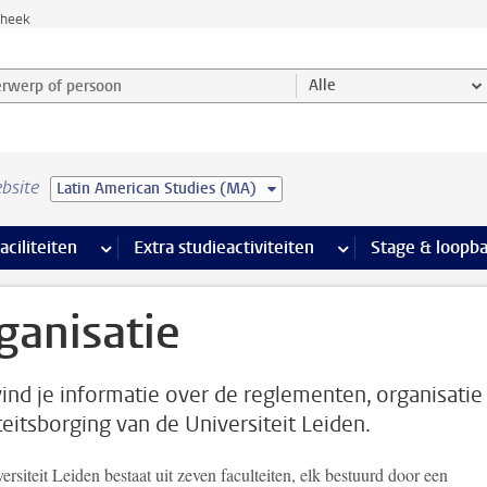
theek
werp of persoon en selecteer categorie
Alle
bsite
Latin American Studies (MA)
Ondersteuning pagina’s
aciliteiten
meer Faciliteiten pagina’s
Extra studieactiviteiten
meer Extra studieact
Stage & loopb
ganisatie
vind je informatie over de reglementen, organisatie
teitsborging van de Universiteit Leiden.
rsiteit Leiden bestaat uit zeven faculteiten, elk bestuurd door een