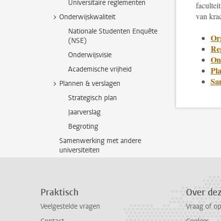
Universitaire reglementen
facultei
van kra
Onderwijskwaliteit
Nationale Studenten Enquête
Or
(NSE)
Re
Onderwijsvisie
On
Academische vrijheid
Pl
Sa
Plannen & verslagen
Strategisch plan
Jaarverslag
Begroting
Samenwerking met andere
universiteiten
Praktisch
Over de
Veelgestelde vragen
Vraag of o