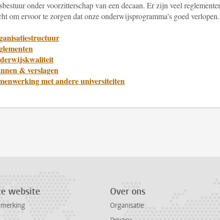
tsbestuur onder voorzitterschap van een decaan. Er zijn veel reglemente
cht om ervoor te zorgen dat onze onderwijsprogramma's goed verlopen.
ganisatiestructuur
glementen
derwijskwaliteit
annen & verslagen
menwerking met andere universiteiten
ze website
Over ons
pmerking
Organisatie