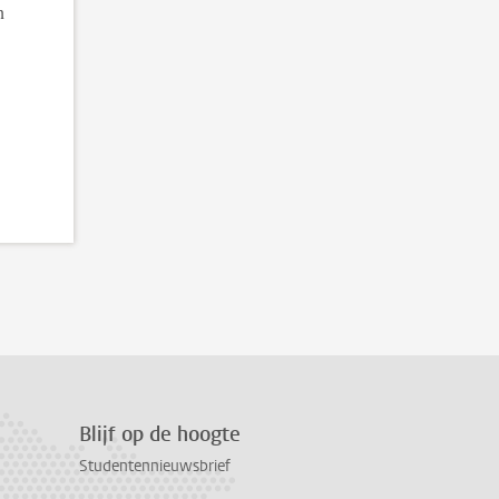
n
Blijf op de hoogte
Studentennieuwsbrief