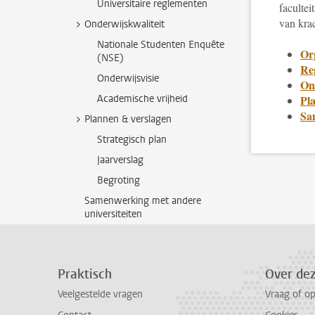
Universitaire reglementen
facultei
van kra
Onderwijskwaliteit
Nationale Studenten Enquête
Or
(NSE)
Re
Onderwijsvisie
On
Academische vrijheid
Pl
Sa
Plannen & verslagen
Strategisch plan
Jaarverslag
Begroting
Samenwerking met andere
universiteiten
Praktisch
Over de
Veelgestelde vragen
Vraag of o