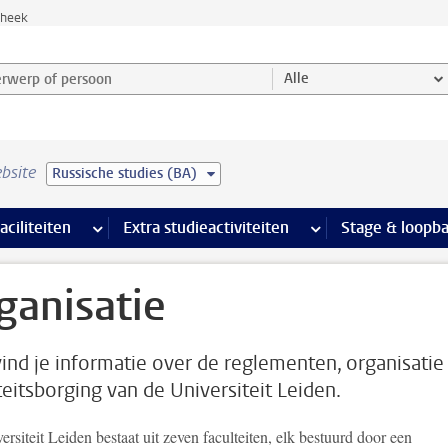
theek
werp of persoon en selecteer categorie
Alle
bsite
Russische studies (BA)
Ondersteuning pagina’s
aciliteiten
meer Faciliteiten pagina’s
Extra studieactiviteiten
meer Extra studieact
Stage & loopb
ganisatie
vind je informatie over de reglementen, organisatie
teitsborging van de Universiteit Leiden.
rsiteit Leiden bestaat uit zeven faculteiten, elk bestuurd door een