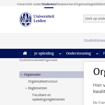
Ga direct naar de inhoud
Universiteit Leiden
Studenten
Medewerkers
Organisatiegids
Biblio
Zoek op onder
Zoekterm
Studentenwe
Je opleiding
meer Je opleiding pagina’s
Ondersteuning
meer 
F
Studentenwebsite
Organisatie
Or
Organisatie
Organisatiestructuur
Hier 
Reglementen
kwali
Facultaire en
opleidingsreglementen
De Unive