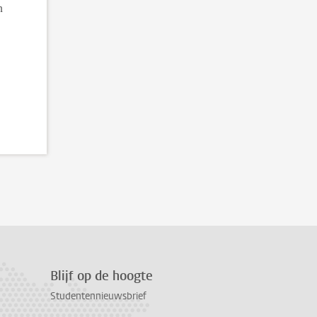
n
Blijf op de hoogte
Studentennieuwsbrief