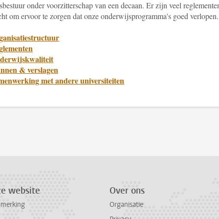
tsbestuur onder voorzitterschap van een decaan. Er zijn veel reglemente
cht om ervoor te zorgen dat onze onderwijsprogramma's goed verlopen.
ganisatiestructuur
glementen
derwijskwaliteit
annen & verslagen
menwerking met andere universiteiten
ze website
Over ons
pmerking
Organisatie