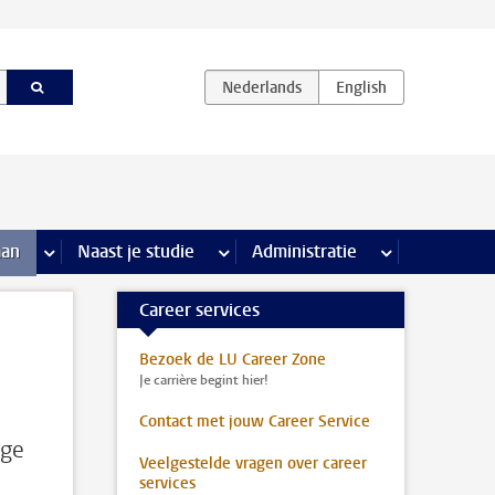
iviteiten pagina’s
aan
meer Stage & loopbaan pagina’s
Naast je studie
meer Naast je studie pagina’s
Administratie
meer Administr
Career services
Bezoek de LU Career Zone
Je carrière begint hier!
Contact met jouw Career Service
ige
Veelgestelde vragen over career
services