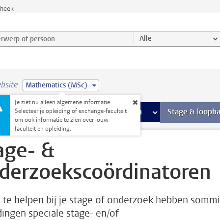
theek
werp of persoon en selecteer categorie
Alle
bsite
Mathematics (MSc)
Je ziet nu alleen algemene informatie.
Ondersteuning pagina’s
aciliteiten
meer Faciliteiten pagina’s
Extra studieactiviteiten
meer Extra studieact
Stage & loopb
Selecteer je opleiding of exchange-faculteit
om ook informatie te zien over jouw
 onderzoekscoördinatoren
faculteit en opleiding.
age- &
derzoekscoördinatoren
 te helpen bij je stage of onderzoek hebben somm
dingen speciale stage- en/of