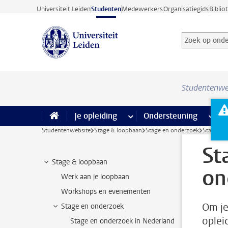
Ga direct naar de inhoud
Universiteit Leiden
Studenten
Medewerkers
Organisatiegids
Biblio
Zoek op onder
Zoekterm
Studentenwe
Je opleiding
meer Je opleiding pagina’s
Ondersteuning
meer 
F
Studentenwebsite
Stage & loopbaan
Stage en onderzoek
Stage- &
St
Stage & loopbaan
on
Werk aan je loopbaan
Workshops en evenementen
Om je
Stage en onderzoek
oplei
Stage en onderzoek in Nederland