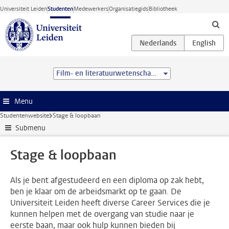
Ga direct naar de inhoud
Universiteit Leiden
Studenten
Medewerkers
Organisatiegids
Bibliotheek
Film- en literatuurwetenschap (BA)
Menu
Studentenwebsite
Stage & loopbaan
Submenu
Stage & loopbaan
Als je bent afgestudeerd en een diploma op zak hebt,
ben je klaar om de arbeidsmarkt op te gaan. De
Universiteit Leiden heeft diverse Career Services die je
kunnen helpen met de overgang van studie naar je
eerste baan, maar ook hulp kunnen bieden bij