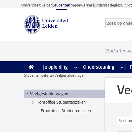
Ga direct naar de inhoud
Universiteit Leiden
Studenten
Medewerkers
Organisatiegids
Biblio
Zoek op onder
Zoekterm
Studentenwe
Je opleiding
meer Je opleiding pagina’s
Ondersteuning
meer 
F
Studentenwebsite
Veelgestelde vragen
Ve
Veelgestelde vragen
Frontoffice Studentenzaken
Frontoffice Studentenzaken