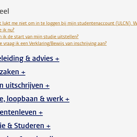
eel
 lukt me niet om in te loggen bij mijn studentenaccount (ULCN). 
 ik nu?
 ik de start van mijn studie uitstellen?
 vraag ik een Verklaring/Bewijs van inschrijving aan?
leiding & advies +
zaken +
n uitschrijven +
e, loopbaan & werk +
entenleven +
ie & Studeren +