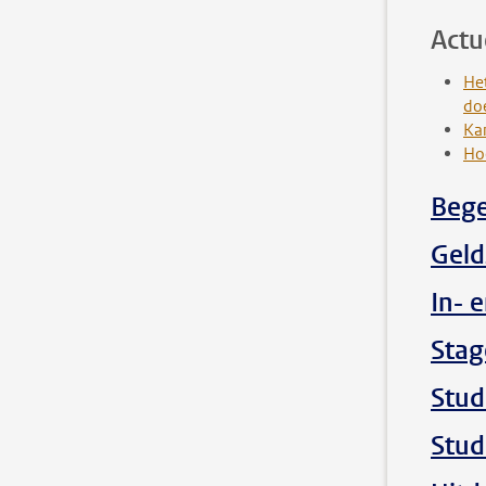
Actu
Het
doe
Kan
Hoe
Bege
Geld
In- e
Stag
Stud
Stud