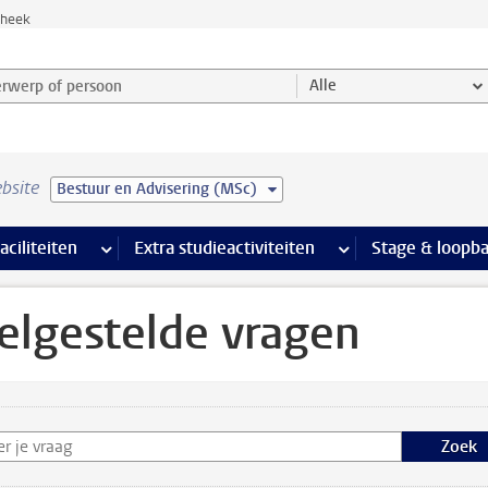
theek
werp of persoon en selecteer categorie
Alle
bsite
Bestuur en Advisering (MSc)
Ondersteuning pagina’s
aciliteiten
meer Faciliteiten pagina’s
Extra studieactiviteiten
meer Extra studieact
Stage & loopb
elgestelde vragen
Zoek