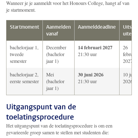
Wanneer je je aanmeldt voor het Honours College, hangt af van
je startmoment.
Startmoment
Aanmelden
Aanmelddeadline
Uitslag
vanaf
uiterlij
14 februari 2027
bachelorjaar 1,
December
26
tweede
(bachelor
21:30 uur
februari
semester
jaar 1)
2027
30 juni 2026
bachelorjaar 2,
Mei
10 juli
eerste semester
(bachelor
21:30 uur
2026
jaar 1)
Uitgangspunt van de
toelatingsprocedure
Het uitgangspunt van de toelatingsprocedure is om een
gevarieerde groep samen te stellen met studenten die: