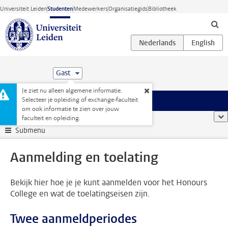
Ga direct naar de inhoud
Universiteit Leiden
Studenten
Medewerkers
Organisatiegids
Bibliotheek
Gast
Je ziet nu alleen algemene informatie.
Selecteer je opleiding of exchange-faculteit
Menu
om ook informatie te zien over jouw
Studentenwebsite
...
Aanmelding en toelating
too
faculteit en opleiding.
Submenu
Aanmelding en toelating
Bekijk hier hoe je je kunt aanmelden voor het Honours
College en wat de toelatingseisen zijn.
Twee aanmeldperiodes