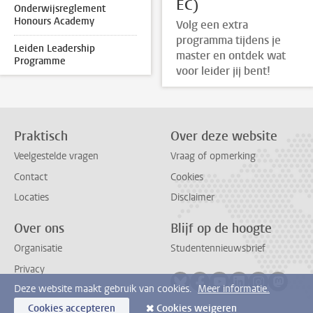
EC)
Onderwijsreglement
Honours Academy
Volg een extra
programma tijdens je
Leiden Leadership
master en ontdek wat
Programme
voor leider jij bent!
Praktisch
Over deze website
Veelgestelde vragen
Vraag of opmerking
Contact
Cookies
Locaties
Disclaimer
Over ons
Blijf op de hoogte
Organisatie
Studentennieuwsbrief
Privacy
Volg ons op bluesky
Volg ons op facebook
Volg ons op youtub
Volg ons op li
Volg ons o
Volg 
Deze website maakt gebruik van cookies.
Meer informatie.
Cookies accepteren
Cookies weigeren