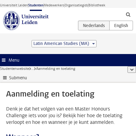
Ga direct naar de inhoud
Universiteit Leiden
Studenten
Medewerkers
Organisatiegids
Bibliotheek
Latin American Studies (MA)
Menu
Studentenwebsite
...
Aanmelding en toelating
too
Submenu
Aanmelding en toelating
Denk je dat het volgen van een Master Honours
Challenge iets voor jou is? Bekijk hier hoe de toelating
verloopt en hoe en wanneer je je kunt aanmelden.