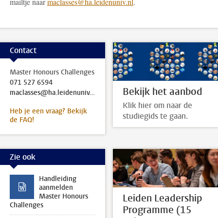
mailtje naar
maclasses@ha.leidenuniv.nl
.
Contact
Master Honours Challenges
071 527 6594
Bekijk het aanbod
maclasses@ha.leidenuniv.nl
Klik hier om naar de
Heb je een vraag? Bekijk
studiegids te gaan.
de FAQ!
Zie ook
Handleiding
aanmelden
Leiden Leadership
Master Honours
Challenges
Programme (15