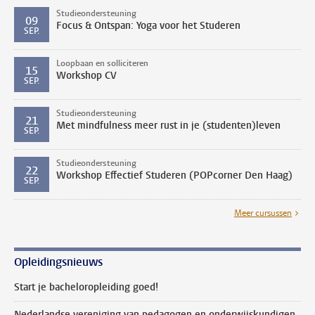
Studieondersteuning
09
Focus & Ontspan: Yoga voor het Studeren
SEP.
Loopbaan en solliciteren
15
Workshop CV
SEP.
Studieondersteuning
21
Met mindfulness meer rust in je (studenten)leven
SEP.
Studieondersteuning
22
Workshop Effectief Studeren (POPcorner Den Haag)
SEP.
Meer cursussen
Opleidingsnieuws
Start je bacheloropleiding goed!
Nederlandse vereniging van pedagogen en onderwijskundigen