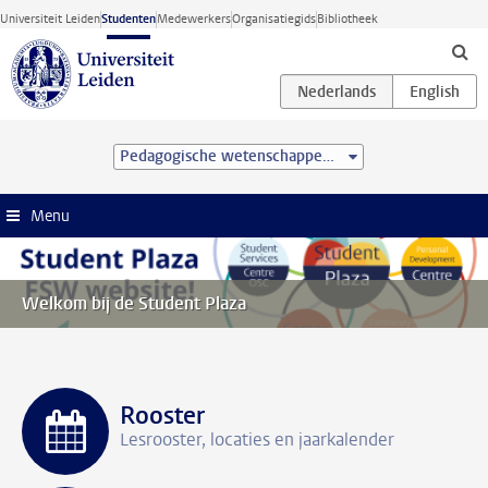
Ga direct naar de inhoud
Universiteit Leiden
Studenten
Medewerkers
Organisatiegids
Bibliotheek
Pedagogische wetenschappen (BSc)
Menu
Welkom bij de Student Plaza
Rooster
Lesrooster, locaties en jaarkalender