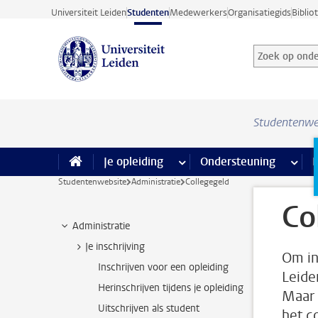
Ga direct naar de inhoud
Universiteit Leiden
Studenten
Medewerkers
Organisatiegids
Biblio
Zoek op onder
Zoekterm
Studentenwe
Je opleiding
meer Je opleiding pagina’s
Ondersteuning
meer 
F
Studentenwebsite
Administratie
Collegegeld
Co
Administratie
Je inschrijving
Om in
Inschrijven voor een opleiding
Leide
Herinschrijven tijdens je opleiding
Maar 
Uitschrijven als student
het c