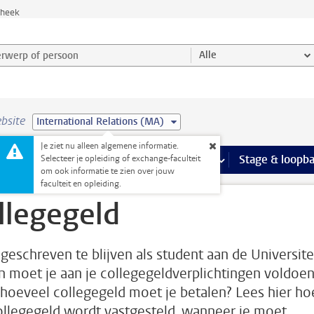
theek
werp of persoon en selecteer categorie
Alle
bsite
International Relations (MA)
Je ziet nu alleen algemene informatie.
Ondersteuning pagina’s
aciliteiten
meer Faciliteiten pagina’s
Extra studieactiviteiten
meer Extra studieact
Stage & loopb
Selecteer je opleiding of exchange-faculteit
om ook informatie te zien over jouw
faculteit en opleiding.
llegegeld
geschreven te blijven als student aan de Universite
n moet je aan je collegegeldverplichtingen voldoen
hoeveel collegegeld moet je betalen? Lees hier ho
ollegegeld wordt vastgesteld, wanneer je moet