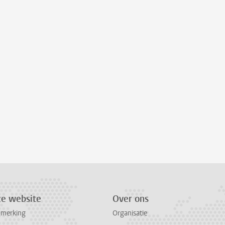
ze website
Over ons
pmerking
Organisatie