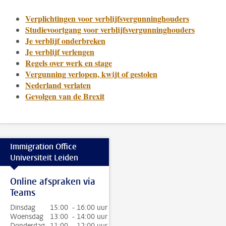
Verplichtingen voor verblijfsvergunninghouders
Studievoortgang voor verblijfsvergunninghouders
Je verblijf onderbreken
Je verblijf verlengen
Regels over werk en stage
Vergunning verlopen, kwijt of gestolen
Nederland verlaten
Gevolgen van de Brexit
Immigration Office
Universiteit Leiden
Online afspraken via
Teams
Dinsdag
15:00 - 16:00 uur
Woensdag
13:00 - 14:00 uur
Donderdag
11:00 - 12:00 uur