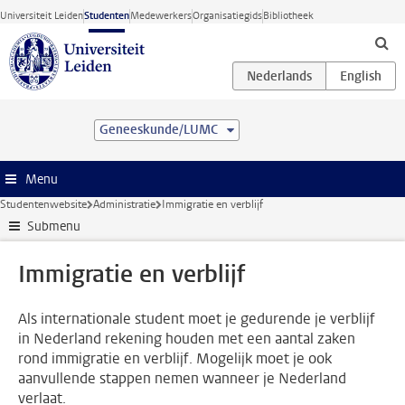
Ga direct naar de inhoud
Universiteit Leiden
Studenten
Medewerkers
Organisatiegids
Bibliotheek
Geneeskunde/LUMC
Menu
Studentenwebsite
Administratie
Immigratie en verblijf
Submenu
Immigratie en verblijf
Als internationale student moet je gedurende je verblijf
in Nederland rekening houden met een aantal zaken
rond immigratie en verblijf. Mogelijk moet je ook
aanvullende stappen nemen wanneer je Nederland
verlaat.