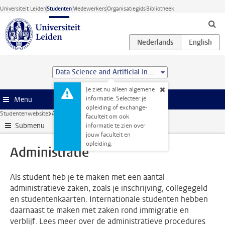
Ga direct naar de inhoud
Universiteit Leiden
Studenten
Medewerkers
Organisatiegids
Bibliotheek
Data Science and Artificial Intelligence (BSc)
Je ziet nu alleen algemene
informatie. Selecteer je
Menu
opleiding of exchange-
Studentenwebsite
Administratie
faculteit om ook
Submenu
informatie te zien over
jouw faculteit en
opleiding.
Administratie
Als student heb je te maken met een aantal
administratieve zaken, zoals je inschrijving, collegegeld
en studentenkaarten. Internationale studenten hebben
daarnaast te maken met zaken rond immigratie en
verblijf. Lees meer over de administratieve procedures