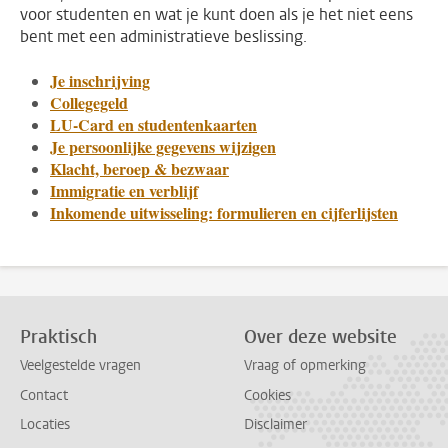
voor studenten en wat je kunt doen als je het niet eens
bent met een administratieve beslissing.
Je inschrijving
Collegegeld
LU-Card en studentenkaarten
Je persoonlijke gegevens wijzigen
Klacht, beroep & bezwaar
Immigratie en verblijf
Inkomende uitwisseling: formulieren en cijferlijsten
Praktisch
Over deze website
Veelgestelde vragen
Vraag of opmerking
Contact
Cookies
Locaties
Disclaimer