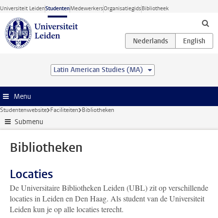
Ga direct naar de inhoud
Universiteit Leiden
Studenten
Medewerkers
Organisatiegids
Bibliotheek
Latin American Studies (MA)
Menu
Studentenwebsite
Faciliteiten
Bibliotheken
Submenu
Bibliotheken
Locaties
De Universitaire Bibliotheken Leiden (UBL) zit op verschillende
locaties in Leiden en Den Haag. Als student van de Universiteit
Leiden kun je op alle locaties terecht.