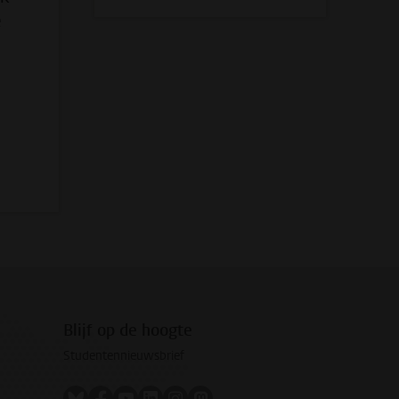
e
Blijf op de hoogte
Studentennieuwsbrief
Volg ons op bluesky
Volg ons op facebook
Volg ons op youtube
Volg ons op linkedin
Volg ons op instagram
Volg ons op mastodon