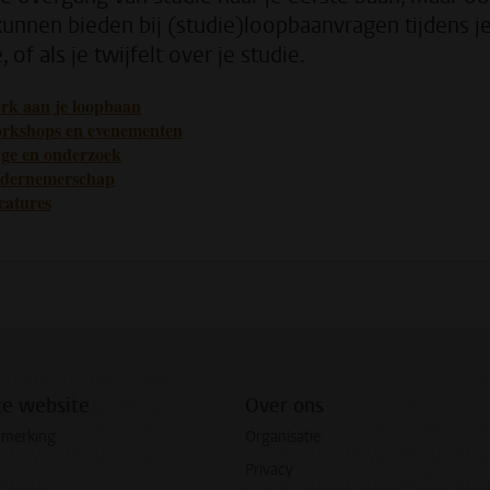
kunnen bieden bij (studie)loopbaanvragen tijdens j
, of als je twijfelt over je studie.
rk aan je loopbaan
rkshops en evenementen
age en onderzoek
dernemerschap
catures
ze website
Over ons
pmerking
Organisatie
Privacy