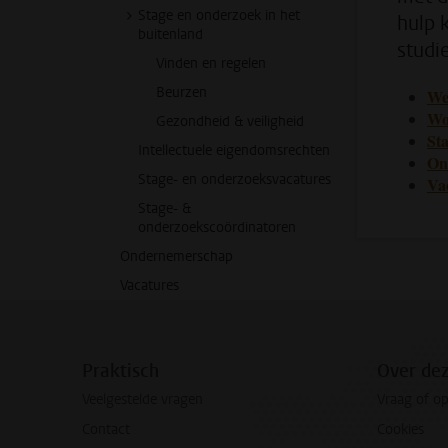
Stage en onderzoek in het
hulp 
buitenland
studie
Vinden en regelen
Beurzen
We
Wo
Gezondheid & veiligheid
St
Intellectuele eigendomsrechten
On
Stage- en onderzoeksvacatures
Va
Stage- &
onderzoekscoördinatoren
Ondernemerschap
Vacatures
Praktisch
Over de
Veelgestelde vragen
Vraag of o
Contact
Cookies