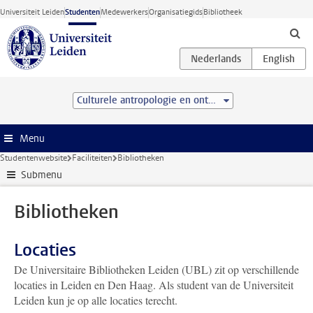
Ga direct naar de inhoud
Universiteit Leiden
Studenten
Medewerkers
Organisatiegids
Bibliotheek
Culturele antropologie en ontwikkelingssociologie (BSc)
Menu
Studentenwebsite
Faciliteiten
Bibliotheken
Submenu
Bibliotheken
Locaties
De Universitaire Bibliotheken Leiden (UBL) zit op verschillende
locaties in Leiden en Den Haag. Als student van de Universiteit
Leiden kun je op alle locaties terecht.