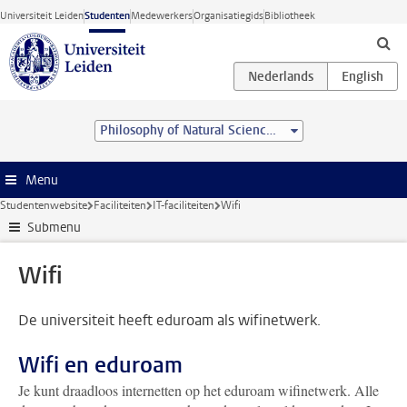
Ga direct naar de inhoud
Universiteit Leiden
Studenten
Medewerkers
Organisatiegids
Bibliotheek
Philosophy of Natural Sciences (MA)
Menu
Studentenwebsite
Faciliteiten
IT-faciliteiten
Wifi
Submenu
Wifi
De universiteit heeft eduroam als wifinetwerk.
Wifi en eduroam
Je kunt draadloos internetten op het eduroam wifinetwerk. Alle