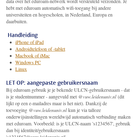
data over het eduroam-netwerk wordt versleuteld verzonden. Je
hebt met eduroam automatisch wifi-toegang bij andere
universiteiten en hogescholen, in Nederland, Europa en
daarbuiten.
Handleiding
iPhone of iPad
Androidtelefoon of -tablet
Macbook of iMac
Windows PC
Linux
LET OP: aangepaste gebruikersnaam
Bij eduroam gebruik je je bekende ULCN-gebruikersnaam - dat
is je studentnummer - aangevuld met
@vuw.leidenuniv.nl
(dit
lijkt op een e-mailadres maar is het niet). Dankzij de
toevoeging
@vuw.leidenuniv.nl
kun je via talloze
onderwijsinstellingen wereldwijd automatisch verbinding maken
met eduroam. Voorbeeld: is je ULCN-naam 's1234567', gebruik
dan bij identiteit/gebruikersnaam
's1234567@vuw.leidenuniv.nl'.