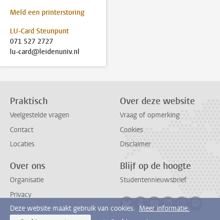
Meld een printerstoring
LU-Card Steunpunt
071 527 2727
lu-card@leidenuniv.nl
Praktisch
Over deze website
Veelgestelde vragen
Vraag of opmerking
Contact
Cookies
Locaties
Disclaimer
Over ons
Blijf op de hoogte
Organisatie
Studentennieuwsbrief
Privacy
Volg ons op bluesky
Volg ons op facebook
Volg ons op youtub
Volg ons op li
Volg ons o
Volg 
Deze website maakt gebruik van cookies.
Meer informatie.