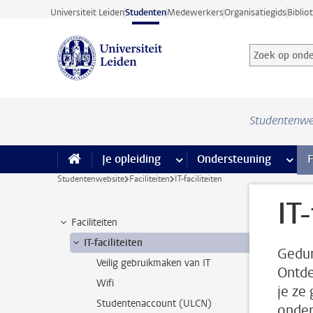
Ga direct naar de inhoud
Universiteit Leiden
Studenten
Medewerkers
Organisatiegids
Biblio
Zoek op onder
Zoekterm
Studentenwe
Je opleiding
meer Je opleiding pagina’s
Ondersteuning
meer 
F
Studentenwebsite
Faciliteiten
IT-faciliteiten
IT-
Faciliteiten
IT-faciliteiten
Gedur
Veilig gebruikmaken van IT
Ontde
Wifi
je ze
Studentenaccount (ULCN)
onder