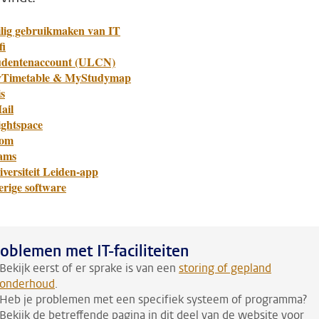
ilig gebruikmaken van IT
fi
udentenaccount (ULCN)
Timetable & MyStudymap
s
ail
ightspace
om
ams
versiteit Leiden-app
erige software
oblemen met IT-faciliteiten
Bekijk eerst of er sprake is van een
storing of gepland
onderhoud
.
Heb je problemen met een specifiek systeem of programma?
Bekijk de betreffende pagina in dit deel van de website voor