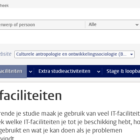
theek
werp of persoon en selecteer categorie
Alle
bsite
Culturele antropologie en ontwikkelingssociologie (BSc)
Ondersteuning pagina’s
aciliteiten
meer Faciliteiten pagina’s
Extra studieactiviteiten
meer Extra studieact
Stage & loopb
faciliteiten
ende je studie maak je gebruik van veel IT-faciliteit
k welke IT-faciliteiten je tot je beschikking hebt, h
 gebruikt en wat je kan doen als je problemen
vindt.