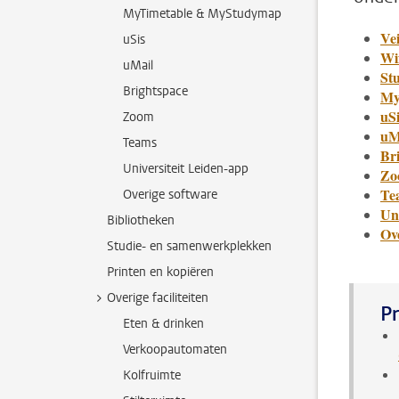
MyTimetable & MyStudymap
Ve
uSis
Wi
uMail
St
Brightspace
My
uSi
Zoom
uM
Teams
Br
Universiteit Leiden-app
Zo
Te
Overige software
Uni
Bibliotheken
Ov
Studie- en samenwerkplekken
Printen en kopiëren
Overige faciliteiten
Pr
Eten & drinken
Verkoopautomaten
Kolfruimte