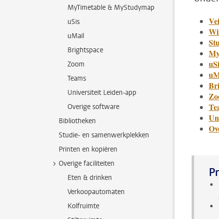
MyTimetable & MyStudymap
Ve
uSis
Wi
uMail
St
Brightspace
My
uSi
Zoom
uM
Teams
Br
Universiteit Leiden-app
Zo
Te
Overige software
Uni
Bibliotheken
Ov
Studie- en samenwerkplekken
Printen en kopiëren
Overige faciliteiten
Pr
Eten & drinken
Verkoopautomaten
Kolfruimte