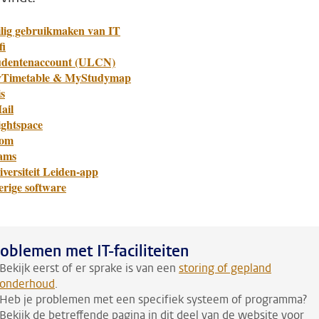
ilig gebruikmaken van IT
fi
udentenaccount (ULCN)
Timetable & MyStudymap
s
ail
ightspace
om
ams
versiteit Leiden-app
erige software
oblemen met IT-faciliteiten
Bekijk eerst of er sprake is van een
storing of gepland
onderhoud
.
Heb je problemen met een specifiek systeem of programma?
Bekijk de betreffende pagina in dit deel van de website voor