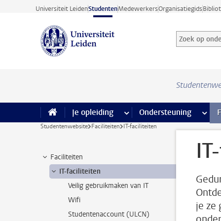
Ga direct naar de inhoud
Universiteit Leiden
Studenten
Medewerkers
Organisatiegids
Biblio
Zoek op onder
Zoekterm
Studentenwe
Je opleiding
meer Je opleiding pagina’s
Ondersteuning
meer 
F
Studentenwebsite
Faciliteiten
IT-faciliteiten
IT-
Faciliteiten
IT-faciliteiten
Gedur
Veilig gebruikmaken van IT
Ontde
Wifi
je ze
Studentenaccount (ULCN)
onder