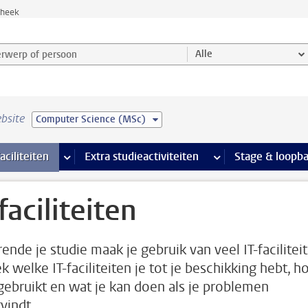
theek
werp of persoon en selecteer categorie
Alle
bsite
Computer Science (MSc)
Ondersteuning pagina’s
aciliteiten
meer Faciliteiten pagina’s
Extra studieactiviteiten
meer Extra studieact
Stage & loopb
faciliteiten
ende je studie maak je gebruik van veel IT-faciliteit
k welke IT-faciliteiten je tot je beschikking hebt, h
 gebruikt en wat je kan doen als je problemen
vindt.