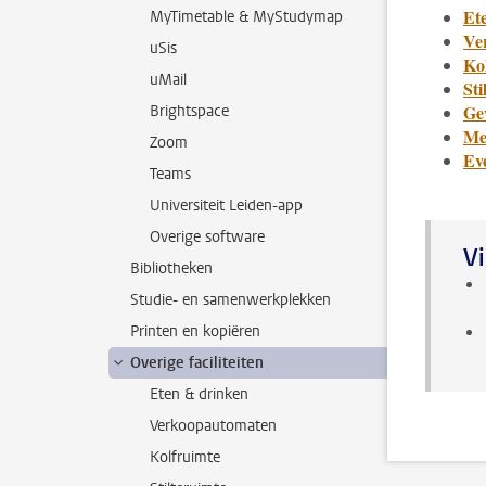
Et
MyTimetable & MyStudymap
Ve
uSis
Ko
uMail
Sti
Ge
Brightspace
Mee
Zoom
Ev
Teams
Universiteit Leiden-app
Overige software
Vi
Bibliotheken
Studie- en samenwerkplekken
Printen en kopiëren
Overige faciliteiten
Eten & drinken
Verkoopautomaten
Kolfruimte