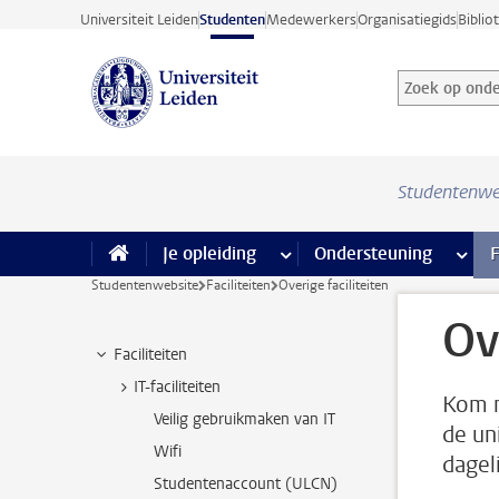
Ga direct naar de inhoud
Universiteit Leiden
Studenten
Medewerkers
Organisatiegids
Biblio
Zoek op onder
Zoekterm
Studentenwe
Je opleiding
meer Je opleiding pagina’s
Ondersteuning
meer 
F
Studentenwebsite
Faciliteiten
Overige faciliteiten
Ov
Faciliteiten
IT-faciliteiten
Kom m
Veilig gebruikmaken van IT
de un
Wifi
dagel
Studentenaccount (ULCN)