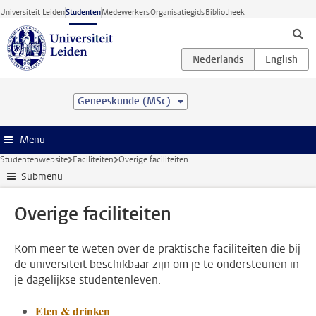
Ga direct naar de inhoud
Universiteit Leiden
Studenten
Medewerkers
Organisatiegids
Bibliotheek
Geneeskunde (MSc)
Menu
Studentenwebsite
Faciliteiten
Overige faciliteiten
Submenu
Overige faciliteiten
Kom meer te weten over de praktische faciliteiten die bij
de universiteit beschikbaar zijn om je te ondersteunen in
je dagelijkse studentenleven.
Eten & drinken