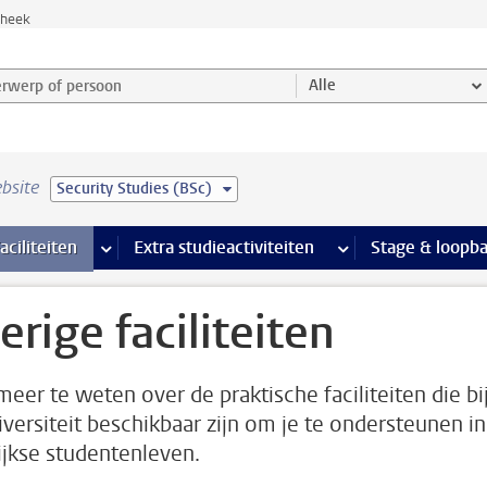
theek
werp of persoon en selecteer categorie
Alle
bsite
Security Studies (BSc)
Ondersteuning pagina’s
aciliteiten
meer Faciliteiten pagina’s
Extra studieactiviteiten
meer Extra studieact
Stage & loopb
erige faciliteiten
eer te weten over de praktische faciliteiten die bi
iversiteit beschikbaar zijn om je te ondersteunen in
ijkse studentenleven.