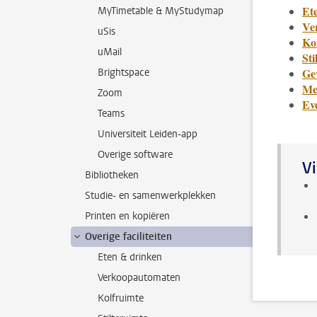
Et
MyTimetable & MyStudymap
Ve
uSis
Ko
uMail
Sti
Ge
Brightspace
Mee
Zoom
Ev
Teams
Universiteit Leiden-app
Overige software
Vi
Bibliotheken
Studie- en samenwerkplekken
Printen en kopiëren
Overige faciliteiten
Eten & drinken
Verkoopautomaten
Kolfruimte