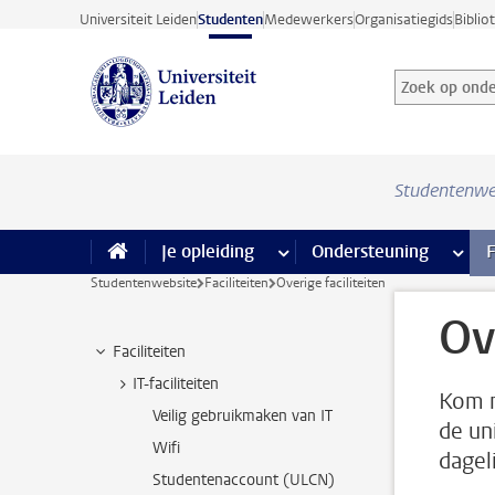
Ga direct naar de inhoud
Universiteit Leiden
Studenten
Medewerkers
Organisatiegids
Biblio
Zoek op onder
Zoekterm
Studentenwe
Je opleiding
meer Je opleiding pagina’s
Ondersteuning
meer 
F
Studentenwebsite
Faciliteiten
Overige faciliteiten
Ov
Faciliteiten
IT-faciliteiten
Kom m
Veilig gebruikmaken van IT
de un
Wifi
dagel
Studentenaccount (ULCN)