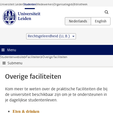
Ga direct naar de inhoud
Universiteit Leiden
Studenten
Medewerkers
Organisatiegids
Bibliotheek
Rechtsgeleerdheid (LL.B.)
Menu
Studentenwebsite
Faciliteiten
Overige faciliteiten
Submenu
Overige faciliteiten
Kom meer te weten over de praktische faciliteiten die bij
de universiteit beschikbaar zijn om je te ondersteunen in
je dagelijkse studentenleven.
Eten & drinken